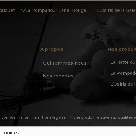
Touquet
La Pompadour Label Rouge
L’Osiris de la Ba
À propos
Nos produi
La Ratte d
Qui sommes-nous?
La Pompado
Nos recettes
L’Osiris de
e confidentialité
mentions légales
Fiche produit relative aux qualités
COOKIES