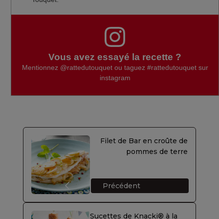
Vous avez essayé la recette ?
Mentionnez
@rattedutouquet
ou taguez
#rattedutouquet
sur
instagram
Filet de Bar en croûte de
pommes de terre
Précédent
Sucettes de Knacki® à la