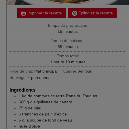
Imprimer la recette
Eplinglez la recette
Temps de préparation:
minutes
15
minutes
Temps de cuisson:
minutes
55
minutes
Temps total:
heure
minutes
1
heure
10
minutes
Type de plat:
Plat principal
Cuisine:
Au four
Servings:
4
personnes
Ingrédients
1
kg
de pommes de terre Ratte du Touquet
600
g
d'aiguillettes de canard
75
g
de miel
6
tranches de pain d'épice
5
c.
à soupe de fond de veau
huile d’olive