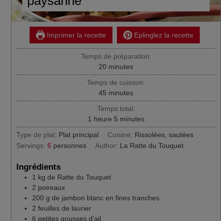
paysanne
Imprimer la recette
Eplinglez la recette
Temps de préparation:
minutes
20
minutes
Temps de cuisson:
minutes
45
minutes
Temps total:
heure
minutes
1
heure
5
minutes
Type de plat:
Plat principal
Cuisine:
Rissolées, sautées
Servings:
6
personnes
Author:
La Ratte du Touquet
Ingrédients
1
kg
de Ratte du Touquet
2
poireaux
200
g
de jambon blanc en fines tranches
2
feuilles de laurier
6
petites gousses d’ail