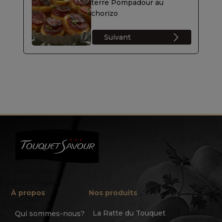
terre Pompadour au
chorizo
Suivant
À propos
Nos produits
La Ratte du Touquet
Qui sommes-nous?