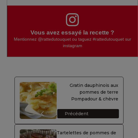
Vous avez essayé la recette ?
Mentionnez
@rattedutouquet
ou taguez
#rattedutouquet
sur
instagram
Gratin dauphinois aux
pommes de terre
Pompadour & chèvre
Précédent
Tartelettes de pommes de