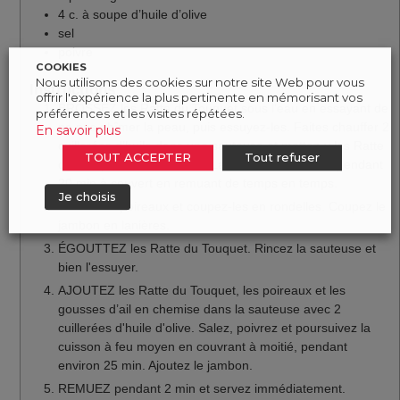
4
c.
à soupe d’huile d’olive
sel
poivre
COOKIES
Nous utilisons des cookies sur notre site Web pour vous
Instructions
offrir l'expérience la plus pertinente en mémorisant vos
BROSSEZ les Ratte du Touquet sous l’eau en essayant de
préférences et les visites répétées.
ne pas abîmer la peau, puis essuyez-les. Faites chauffer 2
En savoir plus
cuillerées d’huile dans une sauteuse et mettez-y les Ratte
TOUT ACCEPTER
Tout refuser
du Touquet avec le laurier. Laissez cuire à feu vif pendant
20 min à couvert en remuant de temps en temps.
Je choisis
LAVEZ les poireaux et coupez-les en rondelles. Coupez le
jambon en lanières.
ÉGOUTTEZ les Ratte du Touquet. Rincez la sauteuse et
bien l'essuyer.
AJOUTEZ les Ratte du Touquet, les poireaux et les
gousses d’ail en chemise dans la sauteuse avec 2
cuillerées d'huile d'olive. Salez, poivrez et poursuivez la
cuisson à feu moyen en couvrant à moitié, pendant
environ 25 min. Ajoutez le jambon.
REMUEZ pendant 2 min et servez immédiatement.