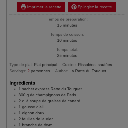
Imprimer la recette
Eplinglez la recette
Temps de préparation:
minutes
15
minutes
Temps de cuisson:
minutes
10
minutes
Temps total:
minutes
25
minutes
Type de plat:
Plat principal
Cuisine:
Rissolées, sautées
Servings:
2
personnes
Author:
La Ratte du Touquet
Ingrédients
1
sachet express Ratte du Touquet
300
g
de champignons de Paris
2
c.
à soupe de graisse de canard
1
gousse d’ail
1
oignon doux
2
feuilles de laurier
1
branche de thym