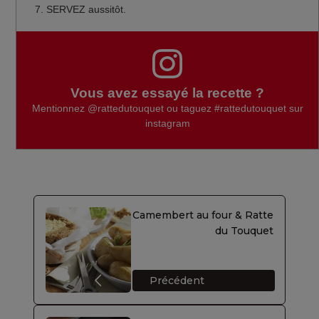
SERVEZ aussitôt.
Vous avez essayé la recette ?
Mentionnez
@rattedutouquet
ou taguez
#rattedutouquet
sur
instagram
Camembert au four & Ratte
du Touquet
Précédent