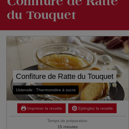
Confiture de Ratte
du Touquet
Confiture de Ratte du Touquet
Ustensile : Thermomètre à sucre
Imprimer la recette
Eplinglez la recette
Temps de préparation:
minutes
15
minutes