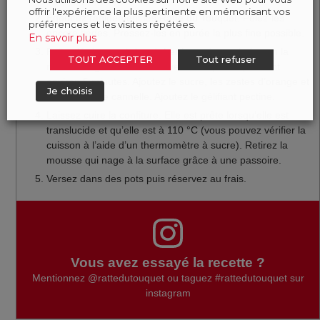
offrir l'expérience la plus pertinente en mémorisant vos
Égouttez rapidement les Ratte du Touquet. Pelez-les
préférences et les visites répétées.
encore tièdes. Pressez-les en purée la plus fine possible.
En savoir plus
Faites légèrement dessécher la purée sur le feu en la
TOUT ACCEPTER
Tout refuser
remuant vigoureusement avec une spatule pendant
environ 5 minutes. Ajoutez le sucre, les zestes d’orange et
Je choisis
une pointe de cannelle. Ajoutez le gélifiant pectine.
Laissez cuire la confiture. Elle est prête lorsqu’elle est
translucide et qu’elle est à 110 °C (vous pouvez vérifier la
cuisson à l’aide d’un thermomètre à sucre). Retirez la
mousse qui nage à la surface grâce à une passoire.
Versez dans des pots puis réservez au frais.
Vous avez essayé la recette ?
Mentionnez
@rattedutouquet
ou taguez
#rattedutouquet
sur
instagram