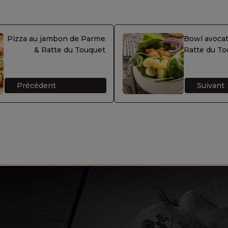
Pizza au jambon de Parme
Bowl avoca
& Ratte du Touquet
Ratte du To
Précédent
Suivant