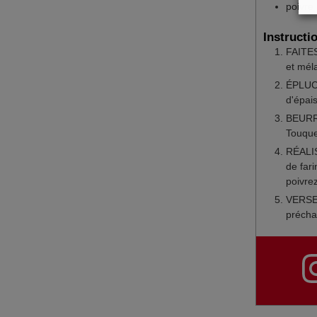
poivre
Instructi
FAITES
et méla
ÉPLUCH
d'épai
BEURRE
Touque
RÉALIS
de fari
poivre
VERSEZ
précha