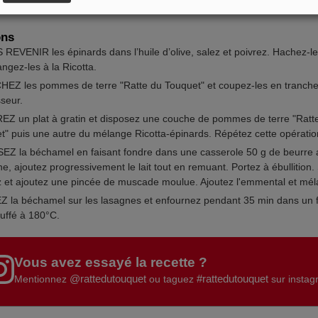
ons
 REVENIR les épinards dans l’huile d’olive, salez et poivrez. Hachez-l
ngez-les à la Ricotta.
EZ les pommes de terre "Ratte du Touquet" et coupez-les en tranch
sseur.
Z un plat à gratin et disposez une couche de pommes de terre "Ratt
t" puis une autre du mélange Ricotta-épinards. Répétez cette opération
EZ la béchamel en faisant fondre dans une casserole 50 g de beurre 
ne, ajoutez progressivement le lait tout en remuant. Portez à ébullition.
z et ajoutez une pincée de muscade moulue. Ajoutez l'emmental et mél
 la béchamel sur les lasagnes et enfournez pendant 35 min dans un 
uffé à 180°C.
Vous avez essayé la recette ?
@rattedutouquet
#rattedutouquet
Mentionnez
ou taguez
sur insta