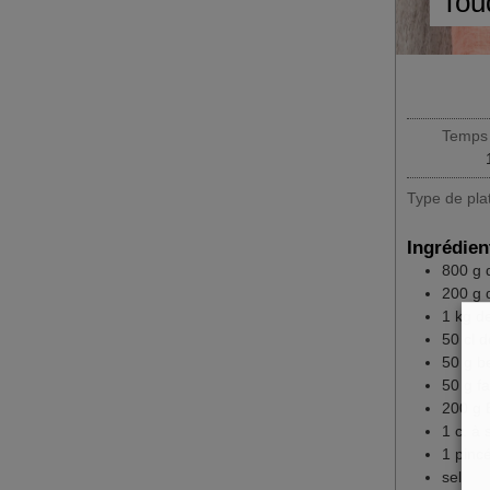
Tou
Temps 
Type de pla
Ingrédien
800
g
200
g
1
kg
d
50
cl
d
50
g
b
50
g
fa
200
g
1
c.
à 
1
pinc
sel