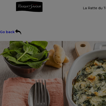
La Ratte du 
Go back