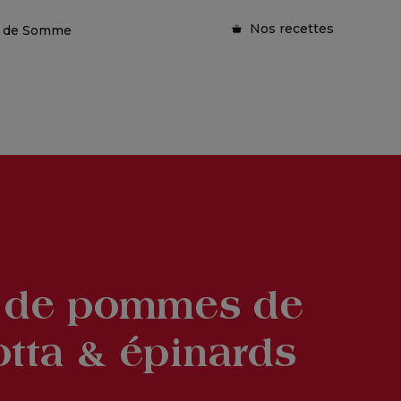
Nos recettes
ie de Somme
 de pommes de
otta & épinards