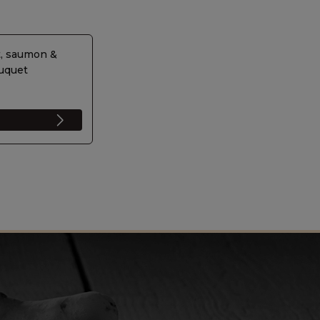
t, saumon &
uquet