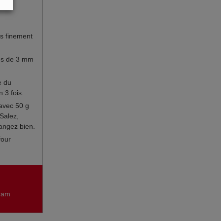
es finement
es de 3 mm
e du
 3 fois.
avec 50 g
 Salez,
angez bien.
four
gram