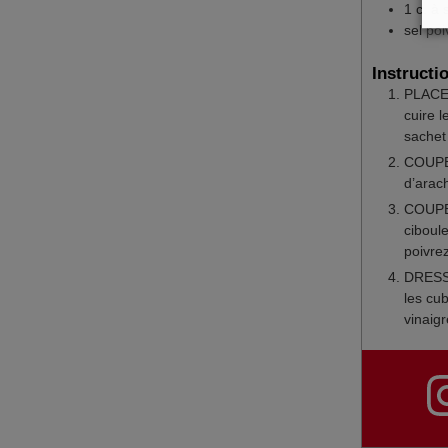
1
c.
à 
sel
poi
Instructi
PLACEZ
cuire 
sachet 
COUPEZ
d’arach
COUPEZ
ciboule
poivrez
DRESSE
les cu
vinaigr