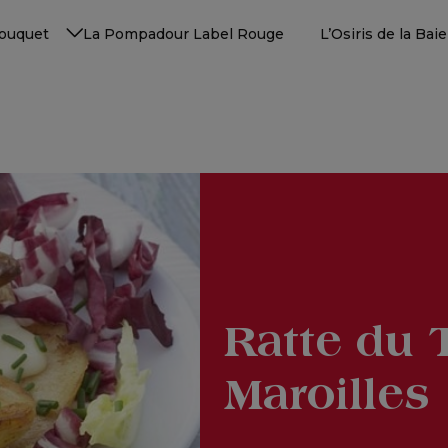
Touquet
La Pompadour Label Rouge
L’Osiris de la Ba
Ratte du 
Maroilles