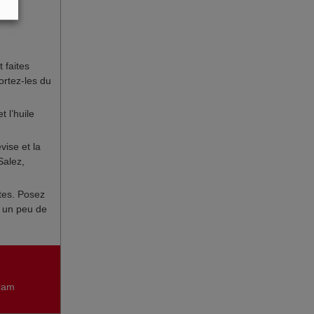
 faites
ortez-les du
 l’huile
vise et la
Salez,
tes. Posez
z un peu de
gram