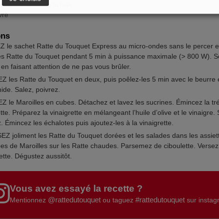
soupe d’huile d’arachide
vre
ons
 le sachet Ratte du Touquet Express au micro-ondes sans le percer et
les Ratte du Touquet pendant 5 min à puissance maximale (> 800 W). S
en faisant attention de ne pas vous brûler.
 les Ratte du Touquet en deux, puis poêlez-les 5 min avec le beurre et
ide. Salez, poivrez.
 le Maroilles en cubes. Détachez et lavez les sucrines. Émincez la tré
tte. Préparez la vinaigrette en mélangeant l’huile d’olive et le vinaigre. 
. Émincez les échalotes puis ajoutez-les à la vinaigrette.
Z joliment les Ratte du Touquet dorées et les salades dans les assiet
bes de Maroilles sur les Ratte chaudes. Parsemez de ciboulette. Verse
ette. Dégustez aussitôt.
Vous avez essayé la recette ?
@rattedutouquet
#rattedutouquet
Mentionnez
ou taguez
sur insta