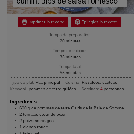
cumin, dips de salsa romesco
Imprimer la recette
Eplinglez la recette
Temps de préparation:
minutes
20
minutes
Temps de cuisson:
minutes
35
minutes
Temps total:
minutes
55
minutes
Type de plat:
Plat principal
Cuisine:
Rissolées, sautées
Keyword:
pommes de terre grillées
Servings:
4
personnes
Ingrédients
600
g
de pommes de terre Osiris de la Baie de Somme
2
tomates cœur de bœuf
2
poivrons rouges
1
oignon rouge
1
tête d'ail