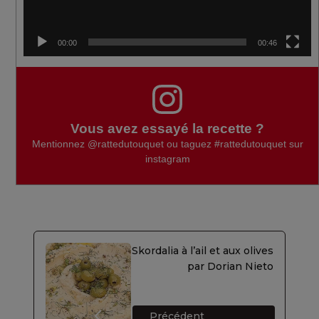
00:00
00:46
Vous avez essayé la recette ?
Mentionnez
@rattedutouquet
ou taguez
#rattedutouquet
sur
instagram
Skordalia à l’ail et aux olives
par Dorian Nieto
Précédent