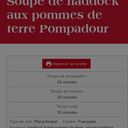
Soupe de haddock
aux pommes de
terre Pompadour
Soupe de haddock aux
Pompadour Label Rouge
Imprimer la recette
Temps de préparation:
minutes
15
minutes
Temps de cuisson:
minutes
20
minutes
Temps total:
minutes
35
minutes
Type de plat:
Plat principal
Cuisine:
Française
Keyword:
haddock fumé pomme de terre, soupe haddock