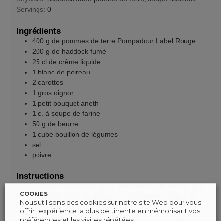
Servings:
0
Ingrédients
400
g
de pommes de terre Pompadour Label Rouge
200
g
de haddock fumé
25
cl
de crème liquide
1
blanc de poireau
2
carottes
1
gros oignon
1
petit
bouquet aneth
1
c. à soupe
de farine
50
g
de beurre
1
cube
bouillon de légumes
sel
poivre
Instructions
FAITES REVENIR l’oignon émincé dans le beurre, puis
COOKIES
ajoutez le blanc de poireau et les carottes coupés en
Nous utilisons des cookies sur notre site Web pour vous
petits morceaux.
offrir l'expérience la plus pertinente en mémorisant vos
préférences et les visites répétées.
AJOUTEZ ensuite les pommes de terre épluchées et