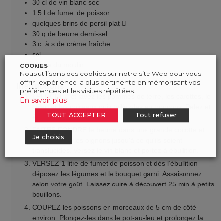
30
cl
de vin blanc sec
1,5
l
de fumet de poisson
quelques brins de persil plat 
30
g
de beurre demi-sel
3
c.
à s de crème fraîche
sel
poivre du moulin
COOKIES
Nous utilisons des cookies sur notre site Web pour vous
offrir l'expérience la plus pertinente en mémorisant vos
Instructions
préférences et les visites répétées.
ÉPLUCHEZ et lavez les pommes de terre, les carottes, le
En savoir plus
céleri et les poireaux puis taillez-les en tronçons. Pelez et
TOUT ACCEPTER
Tout refuser
émincez finement l'oignon.
FAITES FONDRE le beurre dans une grande cocotte et
Je choisis
faites revenir les oignons jusqu'à ce qu'ils soient
translucides. Versez le vin blanc et portez à ébullition.
VERSEZ 1 litre de fumet de poisson et dès l’ébullition
déposez les légumes et le bouquet garni. Assaisonnez
selon votre goût. Laissez cuire à découvert 25 min à petits
bouillons.
COUPEZ les poissons en morceaux de 5 cm de côté
environ. Plongez-les dans le pot-au-feu et prolongez la