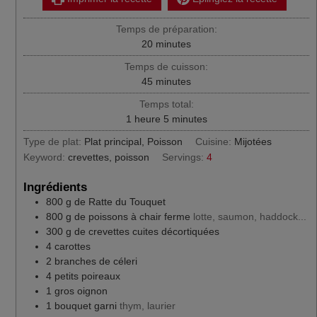
Temps de préparation:
minutes
20
minutes
Temps de cuisson:
minutes
45
minutes
Temps total:
heure
minutes
1
heure
5
minutes
Type de plat:
Plat principal, Poisson
Cuisine:
Mijotées
Keyword:
crevettes, poisson
Servings:
4
Ingrédients
800
g
de Ratte du Touquet
800
g
de poissons à chair ferme
lotte, saumon, haddock...
300
g
de crevettes cuites décortiquées
4
carottes
2
branches de céleri
4
petits poireaux
1
gros oignon
1
bouquet garni
thym, laurier