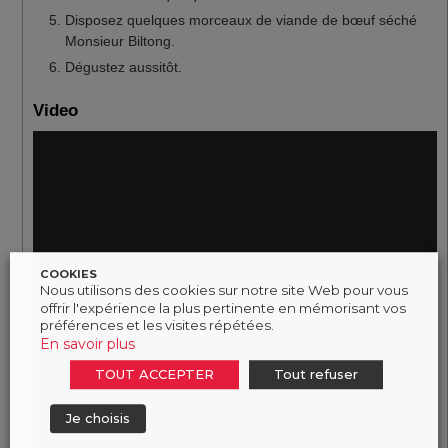
Disposez quelques morceaux de viande de bœuf séché
Monsieur Biltong.
Dégustez aussitôt.
Video
Lecteur
vidéo
COOKIES
Nous utilisons des cookies sur notre site Web pour vous
offrir l'expérience la plus pertinente en mémorisant vos
préférences et les visites répétées.
En savoir plus
TOUT ACCEPTER
Tout refuser
Je choisis