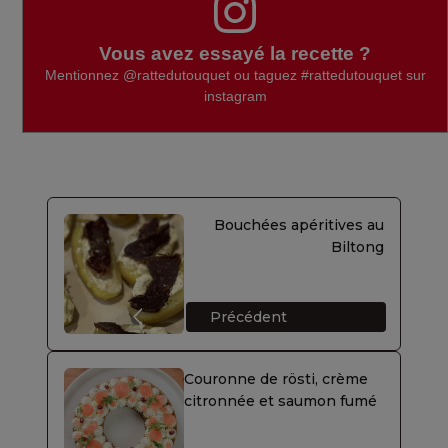
Vous avez essayé la recette ?
Mentionnez
@rattedutouquet
ou taguez
#rattedutouquet
sur
instagram
Bouchées apéritives au
Biltong
Précédent
Couronne de rösti, crème
citronnée et saumon fumé