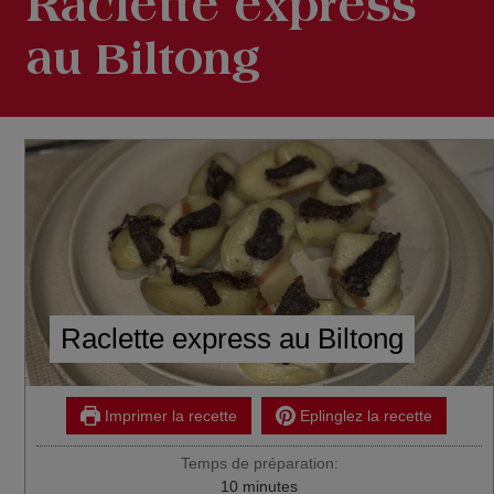
Raclette express
au Biltong
Raclette express au Biltong
Imprimer la recette
Eplinglez la recette
Temps de préparation:
minutes
10
minutes