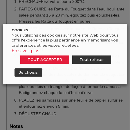
PRÉCHAUFFEZ votre four à 200°C.
FAITES CUIRE les Ratte du Touquet dans l’eau bouillante
salée pendant 15 à 20 min, égouttez puis épluchez-les.
Pressez les Ratte du Touquet en purée.
ÉCRASEZ le foie gras avec la purée de Ratte du Touquet
COOKIES
dans un saladier.
Nous utilisons des cookies sur notre site Web pour vous
offrir l'expérience la plus pertinente en mémorisant vos
DÉCOUPEZ les feuilles de brick en deux et humidifiez-les
préférences et les visites répétées.
à l’aide d’un pinceau.
En savoir plus
FORMEZ les samossas en prenant une demi-feuille de
TOUT ACCEPTER
Tout refuser
brick, repliez la partie arrondie vers l’intérieur pour obtenir
un long rectangle. Déposez 2 cuillères à soupe du
Je choisis
mélange sur un des deux côtés du demi-cercle et ajoutez-
y une petite cuillerée à café de confit d’oignon. Pliez
plusieurs fois en triangle, de façon à former le samossa.
Badigeonnez chaque face d’huile d’olive.
PLACEZ les samossas sur une feuille de papier sulfurisé
et enfournez environ 5 min.
DÉGUSTEZ CHAUD.
Notes