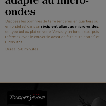
adapté au micro-
ondes
Disposez les pommes de terre (entières, en quartiers ou
en rondelles) dans un
récipient allant au micro-ondes
,
de type bol ou plat en verre. Versez-y un fond d’eau, puis
refermez avec le couvercle avant de faire cuire entre 5 et
8 minutes.
Durée : 5-8 minutes