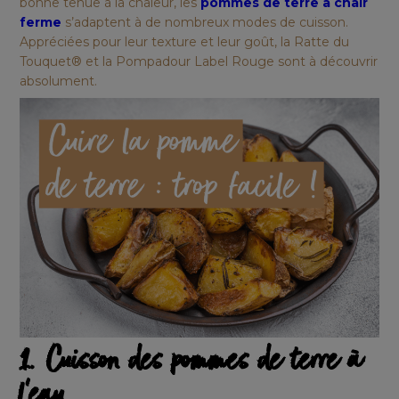
bonne tenue à la chaleur, les
pommes de terre à chair
ferme
s’adaptent à de nombreux modes de cuisson.
Appréciées pour leur texture et leur goût, la
Ratte du
Touquet
®
et la
Pompadour Label Rouge
sont à découvrir
absolument.
1. Cuisson des pommes de terre à
l’eau