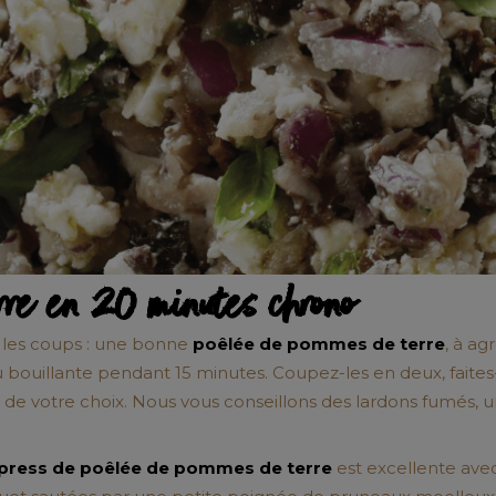
rre en 20 minutes chrono
us les coups : une bonne
poêlée de pommes de terre
, à ag
 bouillante pendant 15 minutes. Coupez-les en deux, faites-l
 de votre choix. Nous vous conseillons des lardons fumés, 
xpress de poêlée de pommes de terre
est excellente ave