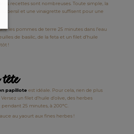
 idées recettes sont nombreuses. Toute simple, la
du persil et une vinaigrette suffisent pour une
cuire les pommes de terre 25 minutes dans l’eau
es de basilic, de la feta et un filet d’huile
tôt !
 tête
n papillote
est idéale. Pour cela, rien de plus
ersez un filet d’huile d’olive, des herbes
z pendant 25 minutes, à 200°C.
auce au yaourt aux fines herbes !