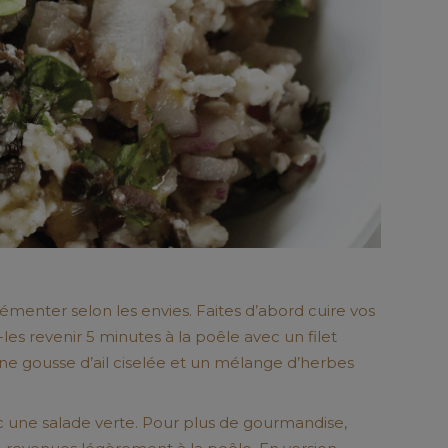
rémenter selon les envies. Faites d’abord cuire vos
es revenir 5 minutes à la poêle avec un filet
une gousse d’ail ciselée et un mélange d’herbes
c une salade verte. Pour plus de gourmandise,