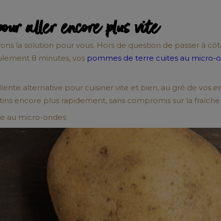
ur aller encore plus vite
vons la solution pour vous. Hors de question de passer à
eulement 8 minutes, vos
pommes de terre cuites au micro-
lente alternative pour cuisiner vite et bien, au gré de vos
atins encore plus rapidement, sans compromis sur la fraîche
re au micro-ondes