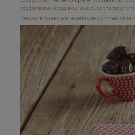
vous pouvez même compléter vos
Ratte du Touq
végétarienne, optez pour quelques champignons et
Découvrir toutes nos recettes de pommes de terre