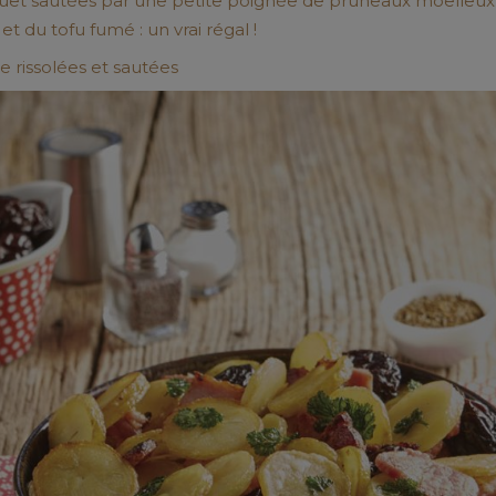
uet sautées
par une petite poignée de pruneaux moelleux,
 du tofu fumé : un vrai régal !
 rissolées et sautées