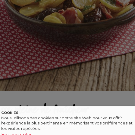
re pleine de fraîcheur
COOKIES
Nous utilisons des cookies sur notre site Web pour vous offrir
t uniquement réservée à la période des vacances d’été ? À 
l'expérience la plus pertinente en mémorisant vos préférences et
 beaux jours malgré la reprise du travail.
les visites répétées.
En savoir plus