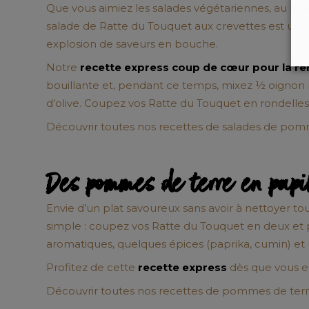
Que vous aimiez les
salades végétariennes
, au po
salade de Ratte du Touquet aux crevettes
est un i
explosion de saveurs en bouche.
Notre
recette express coup de cœur pour la re
bouillante et, pendant ce temps, mixez ½ oignon rou
d’olive. Coupez vos Ratte du Touquet en rondelles 
Découvrir toutes nos recettes de salades de pom
Des pommes de terre en papil
Envie d’un plat savoureux sans avoir à nettoyer to
simple : coupez vos Ratte du Touquet en deux et pl
aromatiques, quelques épices (paprika, cumin) et
Profitez de cette
recette express
dès que vous e
Découvrir toutes nos recettes de pommes de terr