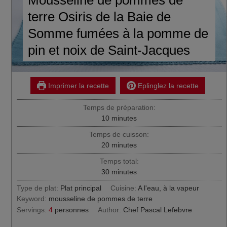
terre Osiris de la Baie de
Somme fumées à la pomme de
pin et noix de Saint-Jacques
Imprimer la recette
Eplinglez la recette
Temps de préparation:
minutes
10
minutes
Temps de cuisson:
minutes
20
minutes
Temps total:
minutes
30
minutes
Type de plat:
Plat principal
Cuisine:
A l'eau, à la vapeur
Keyword:
mousseline de pommes de terre
Servings:
4
personnes
Author:
Chef Pascal Lefebvre