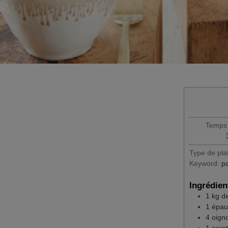
Par
Pom
Temps 
Type de pla
Keyword:
p
Ingrédien
1
kg
d
1
épau
4
oign
1
carot