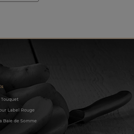
ts
u Touquet
ur Label Rouge
 la Baie de Somme