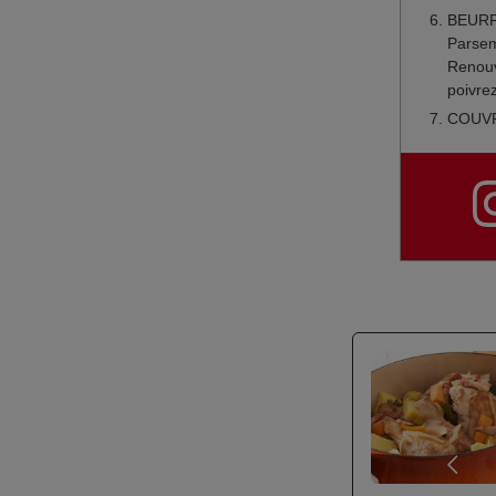
BEURRE
Parsem
Renouv
poivrez
COUVRE