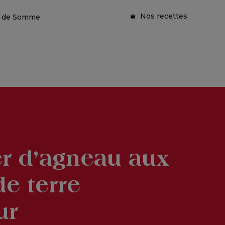
Nos recettes
ie de Somme
r d’agneau aux
e terre
ur