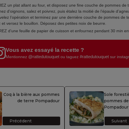
Z un plat allant au four, et disposez une fine couche de pommes de t
ez d’oignons, salez et poivrez, puis étalez la moitié de l’épaule d’agn
elez l’opération et terminez par une dernière couche de pommes de te
 et versez le bouillon. Déposez des petites noix de beurre.
Z d’une feuille de papier de cuisson et enfournez pendant 30 min en
Vous avez essayé la recette ?
@rattedutouquet
#rattedutouquet
Mentionnez
ou taguez
sur insta
Coq à la bière aux pommes
Sole foresti
de terre Pompadour
pommes de 
Pompadour 
Précédent
Suivant