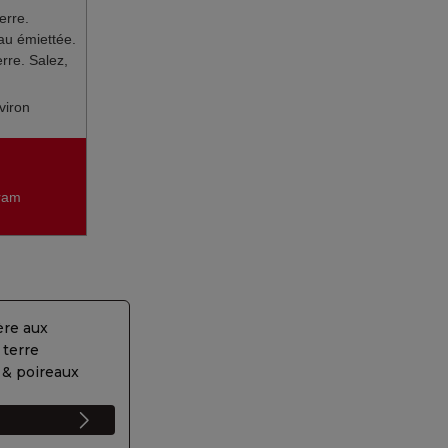
erre.
eau émiettée.
rre. Salez,
viron
gram
ère aux
terre
& poireaux