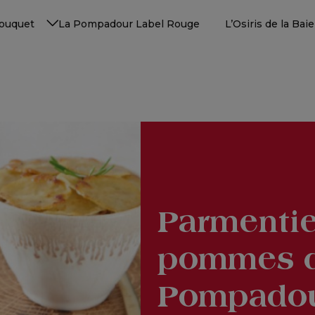
Touquet
La Pompadour Label Rouge
L’Osiris de la Ba
Parmentie
pommes d
Pompado