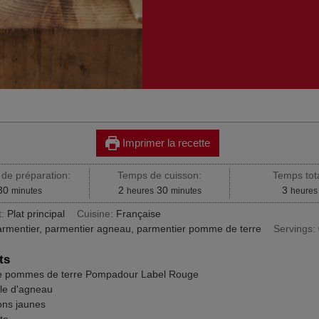
mentier d'agneau aux pommes de terre
padour
Imprimer la recette
de préparation:
Temps de cuisson:
Temps tota
minutes
heures
minutes
heures
30
2
30
3
minutes
heures
minutes
heures
t:
Plat principal
Cuisine:
Française
armentier, parmentier agneau, parmentier pomme de terre
Servings:
ts
e pommes de terre Pompadour Label Rouge
le d'agneau
ons jaunes
te