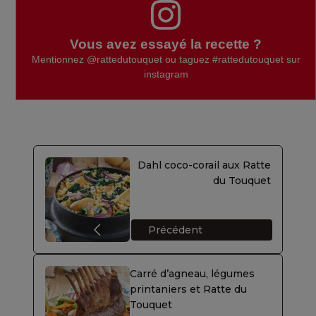
Vous avez essayé la recette ?
Mentionnez
@rattedutouquet
ou taguez
#rattedutouquet
sur
instagram
Dahl coco-corail aux Ratte
du Touquet
Précédent
Carré d’agneau, légumes
printaniers et Ratte du
Touquet