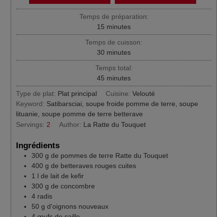
Temps de préparation:
minutes
15
minutes
Temps de cuisson:
minutes
30
minutes
Temps total:
minutes
45
minutes
Type de plat:
Plat principal
Cuisine:
Velouté
Keyword:
Satibarsciai, soupe froide pomme de terre, soupe
lituanie, soupe pomme de terre betterave
Servings:
2
Author:
La Ratte du Touquet
Ingrédients
300
g
de pommes de terre Ratte du Touquet
400
g
de betteraves rouges cuites
1
l
de lait de kefir
300
g
de concombre
4
radis
50
g
d'oignons nouveaux
4
œufs de caille