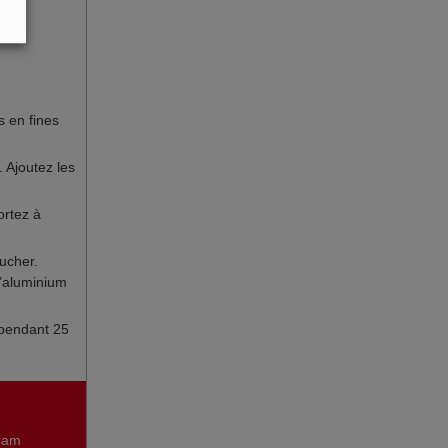
s en fines
 Ajoutez les
ortez à
ucher.
d’aluminium
 pendant 25
gram