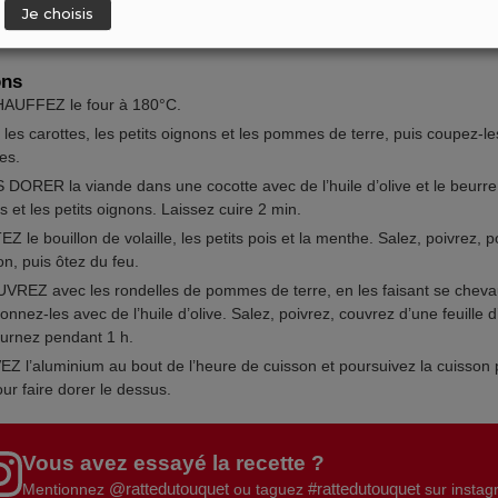
Je choisis
ons
AUFFEZ le four à 180°C.
les carottes, les petits oignons et les pommes de terre, puis coupez-le
es.
 DORER la viande dans une cocotte avec de l’huile d’olive et le beurre.
s et les petits oignons. Laissez cuire 2 min.
 le bouillon de volaille, les petits pois et la menthe. Salez, poivrez, p
ion, puis ôtez du feu.
REZ avec les rondelles de pommes de terre, en les faisant se cheva
nnez-les avec de l’huile d’olive. Salez, poivrez, couvrez d’une feuille 
ournez pendant 1 h.
Z l’aluminium au bout de l’heure de cuisson et poursuivez la cuisson
ur faire dorer le dessus.
Vous avez essayé la recette ?
@rattedutouquet
#rattedutouquet
Mentionnez
ou taguez
sur insta