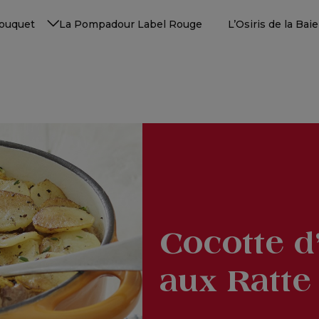
Touquet
La Pompadour Label Rouge
L’Osiris de la Ba
Cocotte d
aux Ratte