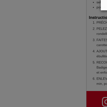
sel
poivre
Instructi
PRÉCH
PELEZ 
rondell
FAITES
carotte
AJOUTEZ
ébullit
RECOUV
Badigeo
et enf
ENLEVE
min, po