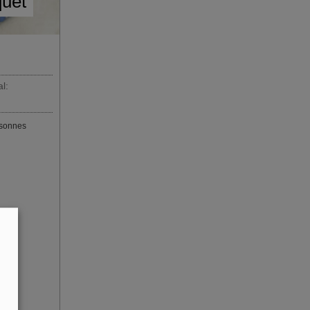
quet
l:
sonnes