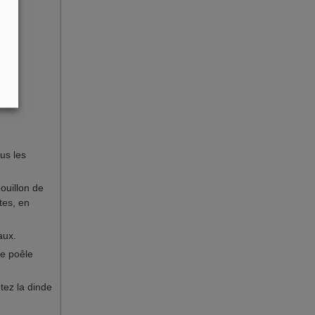
us les
bouillon de
tes, en
aux.
ne poêle
tez la dinde