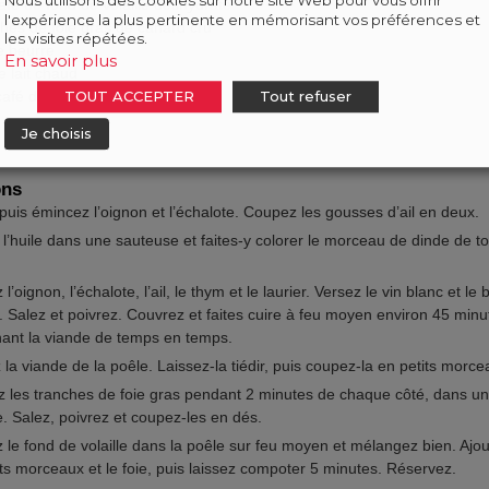
Nous utilisons des cookies sur notre site Web pour vous offrir
afé
de fond de volaille déshydraté
l'expérience la plus pertinente en mémorisant vos préférences et
ches de foie gras de canard cru
les visites répétées.
e beurre
En savoir plus
e lait chaud
café
d'huile de truffe
TOUT ACCEPTER
Tout refuser
Je choisis
ons
puis émincez l’oignon et l’échalote. Coupez les gousses d’ail en deux.
 l’huile dans une sauteuse et faites-y colorer le morceau de dinde de to
 l’oignon, l’échalote, l’ail, le thym et le laurier. Versez le vin blanc et le 
e. Salez et poivrez. Couvrez et faites cuire à feu moyen environ 45 minu
nant la viande de temps en temps.
 la viande de la poêle. Laissez-la tiédir, puis coupez-la en petits morce
z les tranches de foie gras pendant 2 minutes de chaque côté, dans u
. Salez, poivrez et coupez-les en dés.
z le fond de volaille dans la poêle sur feu moyen et mélangez bien. Ajou
its morceaux et le foie, puis laissez compoter 5 minutes. Réservez.