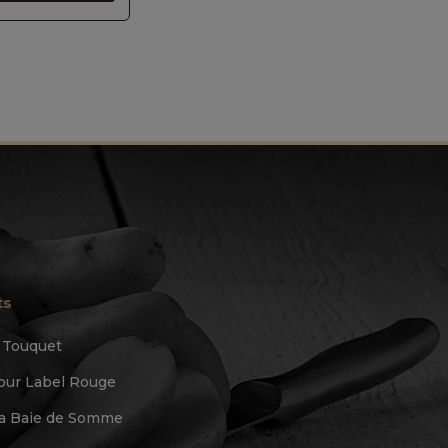
ts
u Touquet
ur Label Rouge
 la Baie de Somme