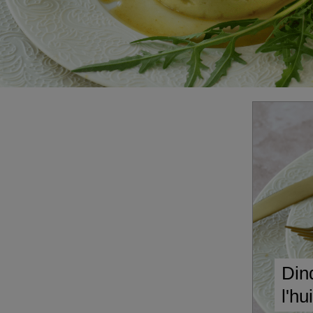
Din
l'hu