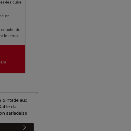
es-les cuire
pé en
e couche de
t le cercle.
gram
e pintade aux
Ratte du
on sarladaise