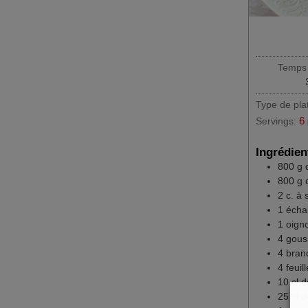
Temps 
Type de pla
6
Servings:
Ingrédien
800
g
800
g
2
c. à
1
écha
1
oign
4
gouss
4
bran
4
feuil
10
cl
d
25
cl
d