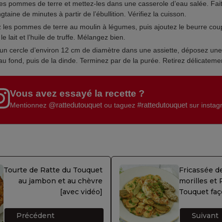
les pommes de terre et mettez-les dans une casserole d’eau salée. Fait
gtaine de minutes à partir de l’ébullition. Vérifiez la cuisson.
 les pommes de terre au moulin à légumes, puis ajoutez le beurre cou
le lait et l’huile de truffe. Mélangez bien.
un cercle d’environ 12 cm de diamètre dans une assiette, déposez un
u fond, puis de la dinde. Terminez par de la purée. Retirez délicatemen
Vous avez essayé la recette ?
@rattedutouquet
#rattedutouquet
Mentionnez
ou taguez
sur insta
Tourte de Ratte du Touquet
Fricassée d
au jambon et au chèvre
morilles et 
[avec vidéo]
Touquet faç
Précédent
Suivant