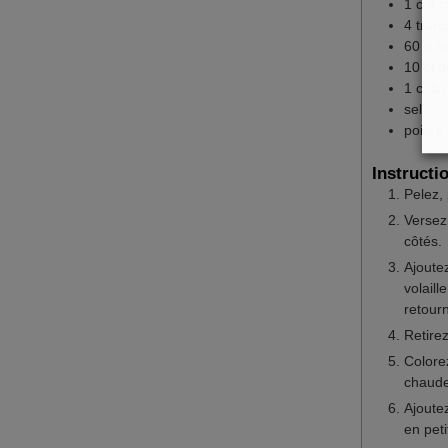
1
c.à c
4
tran
60
g
d
10
cl
d
1
c. à 
sel
poivre
Instructi
Pelez, 
Versez
côtés.
Ajoutez
volaill
retour
Retirez
Colore
chaude
Ajoute
en pet