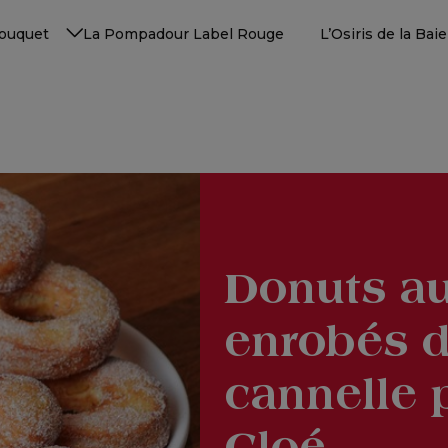
Touquet
La Pompadour Label Rouge
L’Osiris de la Ba
Donuts au
enrobés d
cannelle 