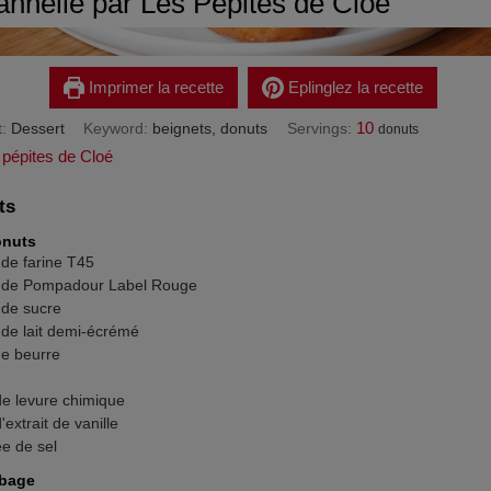
cannelle par Les Pépites de Cloé
Imprimer la recette
Eplinglez la recette
10
t:
Dessert
Keyword:
beignets, donuts
Servings:
donuts
 pépites de Cloé
ts
onuts
de farine T45
de Pompadour Label Rouge
de sucre
de lait demi-écrémé
e beurre
de levure chimique
'extrait de vanille
ée de sel
obage