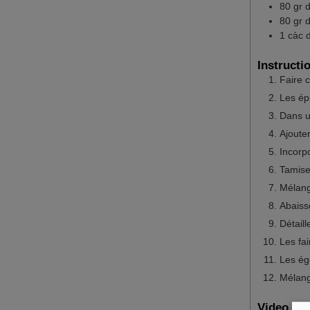
80
gr
d
80
gr
d
1
càc
Instructi
Faire 
Les épl
Dans un
Ajouter
Incorpo
Tamiser
Mélang
Abaiss
Détaill
Les fa
Les égo
Mélang
Video