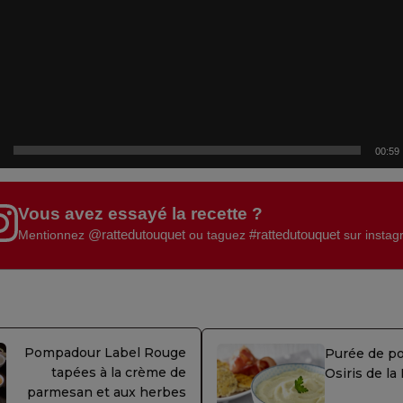
00:59
Vous avez essayé la recette ?
@rattedutouquet
#rattedutouquet
Mentionnez
ou taguez
sur insta
Pompadour Label Rouge
Purée de p
tapées à la crème de
Osiris de l
parmesan et aux herbes