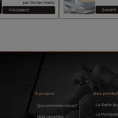
par Dorian Nieto
Suivant
Précédent
À propos
Nos produi
La Ratte d
Qui sommes-nous?
La Pompado
Nos recettes