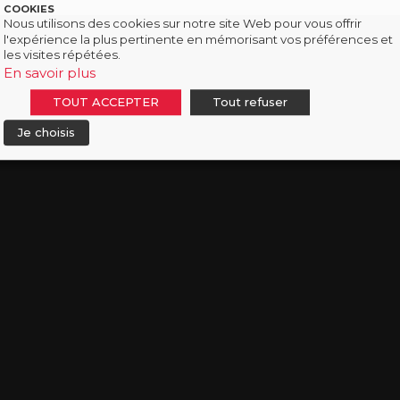
COOKIES
Nous utilisons des cookies sur notre site Web pour vous offrir
l'expérience la plus pertinente en mémorisant vos préférences et
les visites répétées.
En savoir plus
TOUT ACCEPTER
Tout refuser
Je choisis