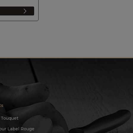
ts
u Touquet
ur Label Rouge