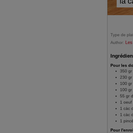
la 
Type de pla
Les
Author:
Ingrédien
Pour les d
350
gr
230
gr
100
gr
100
gr
55
gr
d
1
oeuf
1
càc
1
càc
d
1
pinc
Pour l'enr