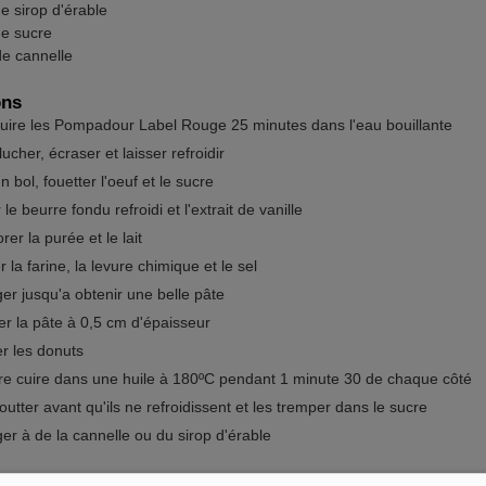
e sirop d'érable
e sucre
de cannelle
ons
cuire les Pompadour Label Rouge 25 minutes dans l'eau bouillante
ucher, écraser et laisser refroidir
 bol, fouetter l'oeuf et le sucre
 le beurre fondu refroidi et l'extrait de vanille
rer la purée et le lait
 la farine, la levure chimique et le sel
er jusqu'a obtenir une belle pâte
er la pâte à 0,5 cm d'épaisseur
er les donuts
ire cuire dans une huile à 180ºC pendant 1 minute 30 de chaque côté
utter avant qu'ils ne refroidissent et les tremper dans le sucre
er à de la cannelle ou du sirop d'érable