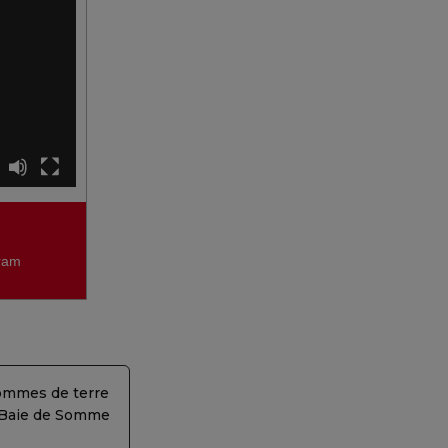
gram
ommes de terre
a Baie de Somme