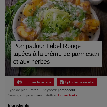
Pompadour Label Rouge
tapées à la crème de parmesan
et aux herbes
Imprimer la recette
Eplinglez la recette
Type de plat:
Entrée
Keyword:
pompadour
Servings:
4
personnes
Author:
Dorian Nieto
Ingrédients