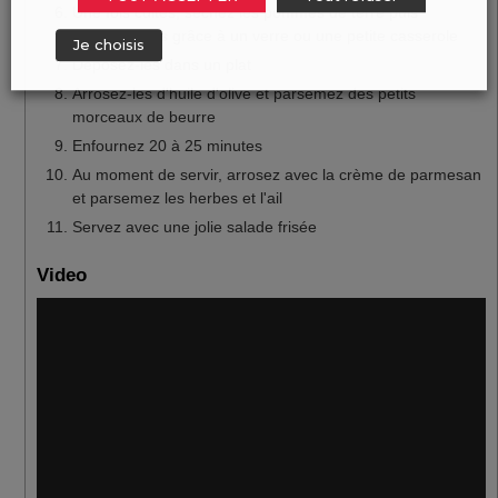
Une fois cuites, séchez les pommes de terre puis
aplatissez-les grâce à un verre ou une petite casserole
Je choisis
Déposez-les dans un plat
Arrosez-les d'huile d'olive et parsemez des petits
morceaux de beurre
Enfournez 20 à 25 minutes
Au moment de servir, arrosez avec la crème de parmesan
et parsemez les herbes et l'ail
Servez avec une jolie salade frisée
Video
Lecteur
vidéo