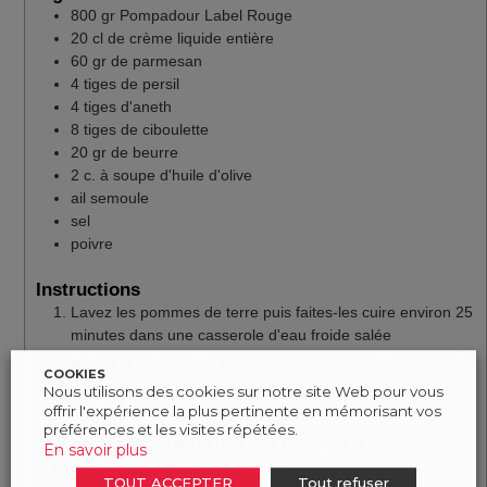
800
gr
Pompadour Label Rouge
20
cl
de crème liquide entière
60
gr
de parmesan
4
tiges
de persil
4
tiges
d'aneth
8
tiges
de ciboulette
20
gr
de beurre
2
c. à soupe
d'huile d'olive
ail semoule
sel
poivre
Instructions
Lavez les pommes de terre puis faites-les cuire environ 25
minutes dans une casserole d'eau froide salée
Mettez la crème et le parmesan dans une petite casserole
COOKIES
Nous utilisons des cookies sur notre site Web pour vous
Poivrez et faites fondre le fromage à feu doux environ 3
offrir l'expérience la plus pertinente en mémorisant vos
minutes en remuant régulièrement
préférences et les visites répétées.
Hachez toutes les herbes puis mélangez-les
En savoir plus
Préchauffez votre four à 210 °C
TOUT ACCEPTER
Tout refuser