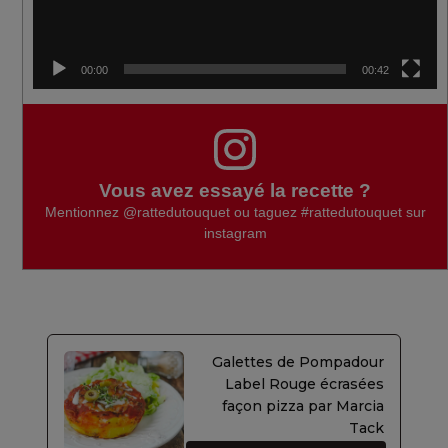
00:00
00:42
Vous avez essayé la recette ?
Mentionnez
@rattedutouquet
ou taguez
#rattedutouquet
sur
instagram
Galettes de Pompadour
Label Rouge écrasées
façon pizza par Marcia
Tack