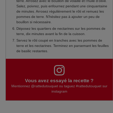
terre. Arrosez avec le bouillon de volaille et l’huile d’olive.
Salez, poivrez, puis enfournez pendant une cinquantaine
de minutes. Arrosez régulièrement le rôti et remuez les
pommes de terre. N’hésitez pas à ajouter un peu de
bouillon si nécessaire.
Déposez les quartiers de nectarines sur les pommes de
terre, dix minutes avant la fin de la cuisson.
Servez le rôti coupé en tranches avec les pommes de
terre et les nectarines. Terminez en parsemant les feuilles
de basilic restantes.
Vous avez essayé la recette ?
Mentionnez
@rattedutouquet
ou taguez
#rattedutouquet
sur
instagram