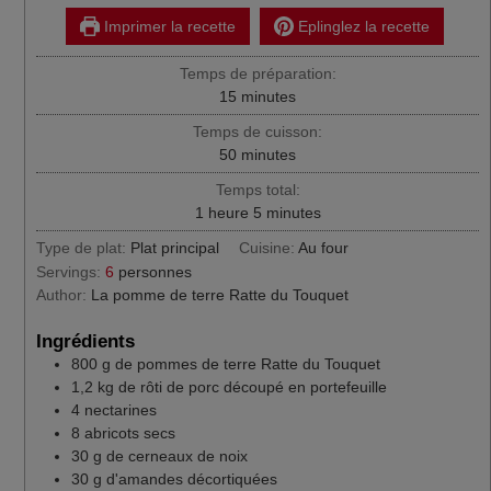
Imprimer la recette
Eplinglez la recette
Temps de préparation:
minutes
15
minutes
Temps de cuisson:
minutes
50
minutes
Temps total:
heure
minutes
1
heure
5
minutes
Type de plat:
Plat principal
Cuisine:
Au four
Servings:
6
personnes
Author:
La pomme de terre Ratte du Touquet
Ingrédients
800
g
de pommes de terre Ratte du Touquet
1,2
kg
de rôti de porc découpé en portefeuille
4
nectarines
8
abricots secs
30
g
de cerneaux de noix
30
g
d'amandes décortiquées