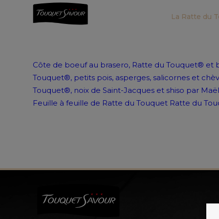
La Ratte du 
Côte de boeuf au brasero, Ratte du Touquet® et 
Touquet®, petits pois, asperges, salicornes et chè
Touquet®, noix de Saint-Jacques et shiso par Maë
Feuille à feuille de Ratte du Touquet
Ratte du Touq