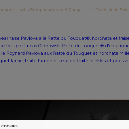
Touquet
La Pompadour Label Rouge
L’Osiris de la Ba
béarnaise
Pavlova à la Ratte du Touquet®, horchata et frais
vre frais par Lucas Grabowski
Ratte du Touquet® d’eau dou
llie Poynard
Pavlova aux Ratte du Touquet et horchata
Mill
uet farcie, truite fumée et œuf de truite, pickles et pousse
COOKIES