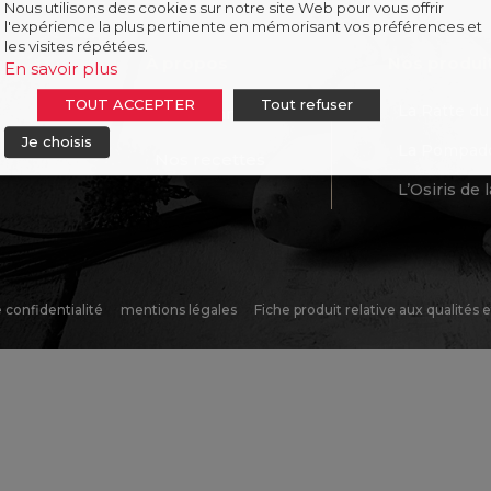
Nous utilisons des cookies sur notre site Web pour vous offrir
l'expérience la plus pertinente en mémorisant vos préférences et
les visites répétées.
À propos
Nos produi
En savoir plus
TOUT ACCEPTER
Tout refuser
La Ratte d
Qui sommes-nous?
Je choisis
La Pompado
Nos recettes
L’Osiris de
e confidentialité
mentions légales
Fiche produit relative aux qualités