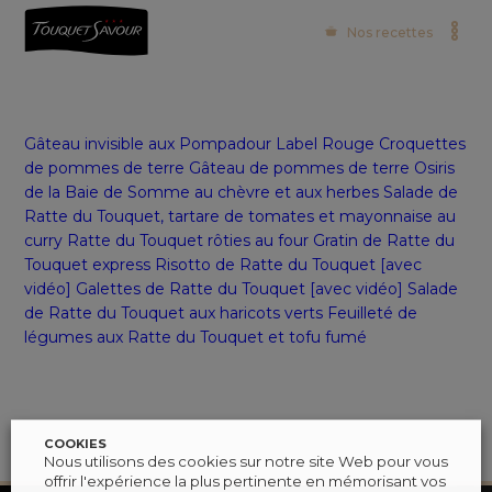
Nos recettes
Gâteau invisible aux Pompadour Label Rouge
Croquettes
de pommes de terre
Gâteau de pommes de terre Osiris
de la Baie de Somme au chèvre et aux herbes
Salade de
Ratte du Touquet, tartare de tomates et mayonnaise au
curry
Ratte du Touquet rôties au four
Gratin de Ratte du
Touquet express
Risotto de Ratte du Touquet [avec
vidéo]
Galettes de Ratte du Touquet [avec vidéo]
Salade
de Ratte du Touquet aux haricots verts
Feuilleté de
légumes aux Ratte du Touquet et tofu fumé
COOKIES
Nous utilisons des cookies sur notre site Web pour vous
offrir l'expérience la plus pertinente en mémorisant vos