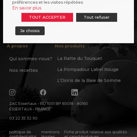
préférences et les visites répétées.
En savoir plus
TOUT ACCEPTER
Tout refuser
Je choisis
À propos
Nos produits
La Ratte du Touquet
Qui sommes-nous?
La Pompadour Label Rouge
Nos recettes
L’Osiris de la Baie de Somme
ZAC Essertaux - RD 1001 BP 60018 - 80160
ESSERTAUX - FRANCE
03 22 35 32 90
politique de
mentions
Fiche produit relative aux qualités
confidentialité
légales
et caractéristiques